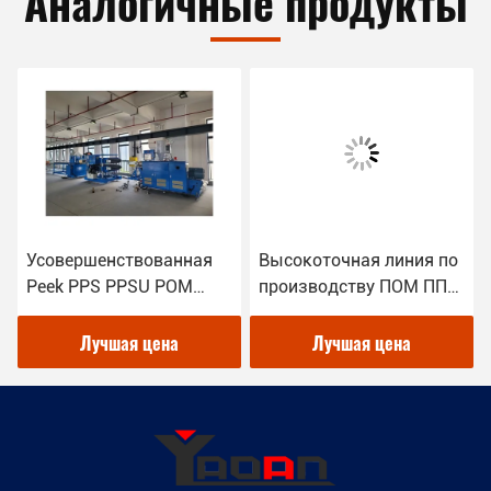
Аналогичные продукты
Усовершенствованная
Высокоточная линия по
Peek PPS PPSU POM
производству ПОМ ПП
Bar/Stick/Rod Extrusion
ПЭ-ствол/палку/штангу
Machine для
для
Лучшая цена
Лучшая цена
высокотехнологичной
высокотехнологичной
промышленности
промышленности