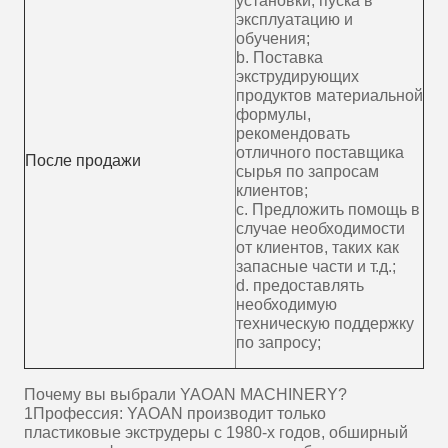
установки, пуска в
эксплуатацию и
обучения;
b. Поставка
экструдирующих
продуктов материальной
формулы,
рекомендовать
отличного поставщика
После продажи
сырья по запросам
клиентов;
c. Предложить помощь в
случае необходимости
от клиентов, таких как
запасные части и т.д.;
d. предоставлять
необходимую
техническую поддержку
по запросу;
Почему вы выбрали YAOAN MACHINERY?
1Профессия: YAOAN производит только
пластиковые экструдеры с 1980-х годов, обширный