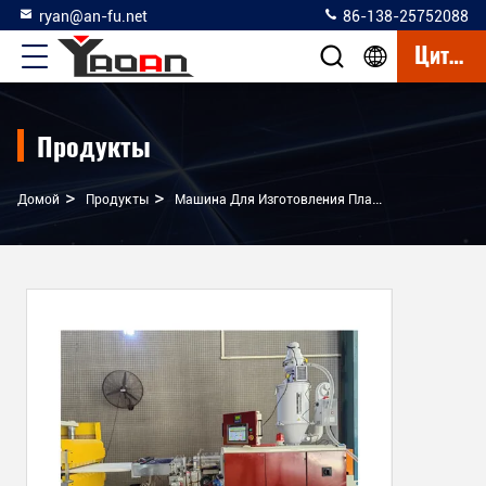
ryan@an-fu.net
86-138-25752088
Цитата
Продукты
>
>
Домой
Продукты
Машина Для Изготовления Пластиковых Стержней