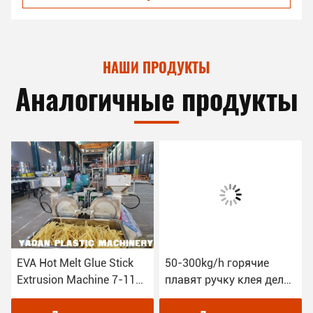
НАШИ ПРОДУКТЫ
Аналогичные продукты
EVA Hot Melt Glue Stick
50-300kg/h горячие
ая
Extrusion Machine 7-11
плавят ручку клея делая
мм в диаметре для
потребление 60-160KW