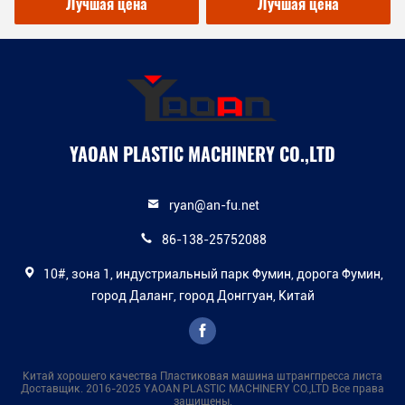
упаковки и сборки
низкой мощности
Лучшая цена
Лучшая цена
продуктов
машины
YAOAN PLASTIC MACHINERY CO.,LTD
ryan@an-fu.net
86-138-25752088
10#, зона 1, индустриальный парк Фумин, дорога Фумин,
город Даланг, город Донггуан, Китай
Китай хорошего качества Пластиковая машина штрангпресса листа
Доставщик. 2016-2025 YAOAN PLASTIC MACHINERY CO.,LTD Все права
защищены.