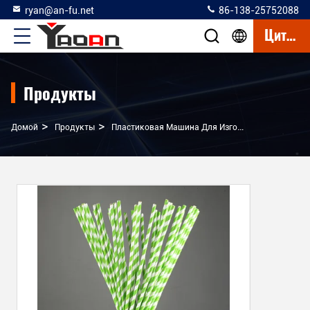
ryan@an-fu.net
86-138-25752088
Цитата
Продукты
>
>
Домой
Продукты
Пластиковая Машина Для Изготовления Соломы Из Ротана