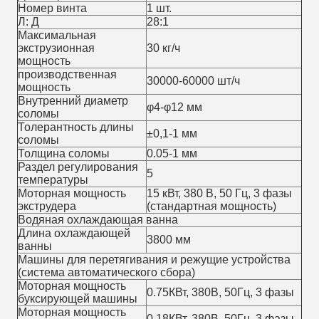
Номер винта
1 шт.
Л: Д
28:1
Максимальная
экструзионная
30 кг/ч
мощность
производственная
30000-60000 шт/ч
мощность
Внутренний диаметр
φ4-φ12 мм
соломы
Толерантность длины
±0,1-1 мм
соломы
Толщина соломы
0.05-1 мм
Раздел регулирования
5
температуры
Моторная мощность
15 кВт, 380 В, 50 Гц, 3 фазы
экструдера
(стандартная мощность)
Водяная охлаждающая ванна
Длина охлаждающей
3800 мм
ванны
Машины для перетягивания и режущие устройства
(система автоматического сбора)
Моторная мощность
0.75КВт, 380В, 50Гц, 3 фазы
буксирующей машины
Моторная мощность
0.18КВт, 380В, 50Гц, 3 фазы