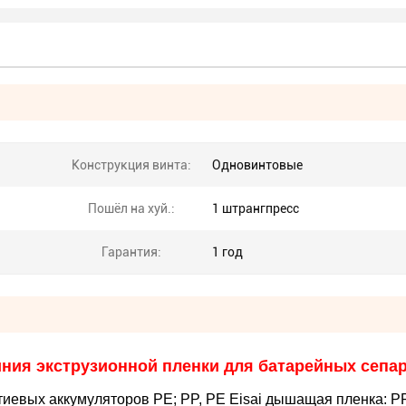
Конструкция винта:
Одновинтовые
Пошёл на хуй.:
1 штрангпресс
Гарантия:
1 год
ния экструзионной пленки для батарейных сепа
тиевых аккумуляторов PE; PP, PE Eisai дышащая пленка: PP