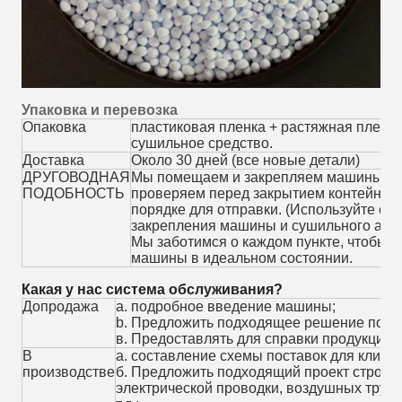
Упаковка и перевозка
Опаковка
пластиковая пленка + растяжная пленка
сушильное средство.
Доставка
Около 30 дней (все новые детали)
ДРУГОВОДНАЯ
Мы помещаем и закрепляем машины в к
ПОДОБНОСТЬ
проверяем перед закрытием контейнера,
порядке для отправки. (Используйте ст
закрепления машины и сушильного аген
Мы заботимся о каждом пункте, чтобы 
машины в идеальном состоянии.
Какая у нас система обслуживания?
Допродажа
a. подробное введение машины;
b. Предложить подходящее решение по тр
в. Предоставлять для справки продукцию 
В
а. составление схемы поставок для клиент
производстве
б. Предложить подходящий проект строит
электрической проводки, воздушных труб,