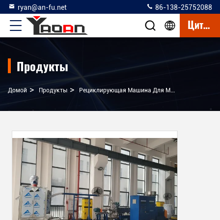
ryan@an-fu.net
86-138-25752088
Цитата
Продукты
>
>
Домой
Продукты
Рециклирующая Машина Для Мытья И Пеллетки