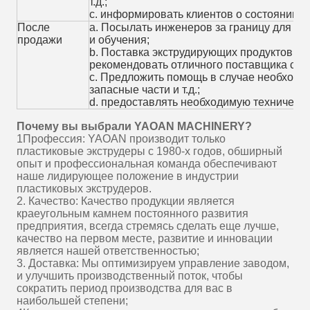
т.д.;
c. информировать клиентов о состоянии п
После
а. Посылать инженеров за границу для уст
продажи
и обучения;
b. Поставка экструдирующих продуктов м
рекомендовать отличного поставщика сыр
c. Предложить помощь в случае необходимо
запасные части и т.д.;
d. предоставлять необходимую техническу
Почему вы выбрали YAOAN MACHINERY?
1Профессия: YAOAN производит только
пластиковые экструдеры с 1980-х годов, обширный
опыт и профессиональная команда обеспечивают
наше лидирующее положение в индустрии
пластиковых экструдеров.
2. Качество: Качество продукции является
краеугольным камнем постоянного развития
предприятия, всегда стремясь сделать еще лучше,
качество на первом месте, развитие и инновации
является нашей ответственностью;
3. Доставка: Мы оптимизируем управление заводом,
и улучшить производственный поток, чтобы
сократить период производства для вас в
наибольшей степени;