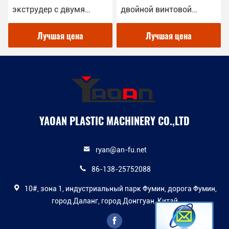
экструдер с двумя
двойной винтовой
винтами с годовой
экструзионной
гарантией.
пеллетной машины с 1-
Лучшая цена
Лучшая цена
летней гарантией,
деревянный корпус, T /
T срок оплаты
YAOAN PLASTIC MACHINERY CO.,LTD
ryan@an-fu.net
86-138-25752088
10#, зона 1, индустриальный парк Фумин, дорога Фумин,
город Даланг, город Донггуан, Китай