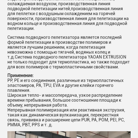
охлаждаемая воздухом, производственная линия
подводной пелетизации нитей,производственная линия
для пеллетки с воздушным охлаждением на горячей
поверхности, производственная линия для пелетизации на
водном кольце и производственная линия для подводной
пелетизации.
Система подводного пелетизатора является последней
формой пелетизации в производстве полимеров и
является лучшим решением, когда пелетизация
невозможна с помощью тягачей, водяных колец и
т.д.Система подводного пелетизатора YAOAN EXTRUSION
не только подходит для термопластика, но также подходит
для всех полимеров с термопластичными свойствами.
Применение:
PP, PE и его соединения, различные из термопластичных
эластомеров, PA, TPU, EVA и другие клейки горячего
плавления.
Широкая тепло- и массопередача, узкое распределение
времени пребывания, большое соотношение площади к
объему, непрерывная работа.
Непрерывная полимеризация или реактивная экструзия,
такая как динамическая вулканизация, перекрестная
связь, прививка и расширение цепи PUR, PA, POM, PEI, PC,
PMMA, PBT, PPS и т. д.