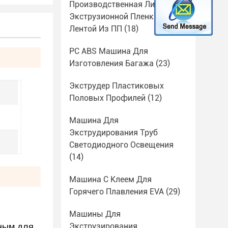
Производственная Линия
Экструзионной Пленки С
Лентой Из ПП
(18)
PC ABS Машина Для
Изготовления Багажа
(23)
Экструдер Пластиковых
Половых Профилей
(12)
Машина Для
Экструдирования Труб
Светодиодного Освещения
(14)
Машина С Клеем Для
Горячего Плавления EVA
(29)
Машины Для
Экструзирования
нным для