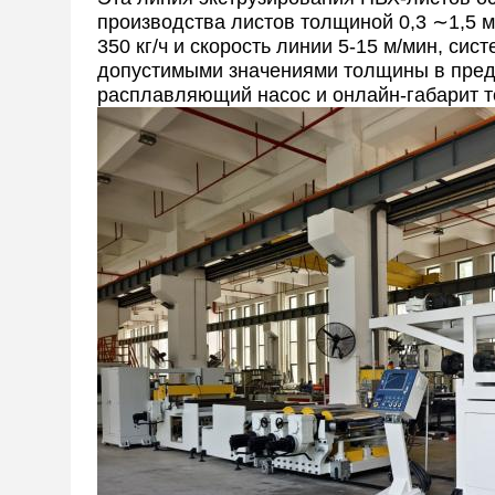
производства листов толщиной 0,3 ∼1,5 
350 кг/ч и скорость линии 5-15 м/мин, си
допустимыми значениями толщины в преде
расплавляющий насос и онлайн-габарит 