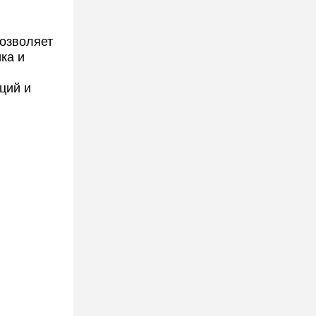
позволяет
ка и
ций и