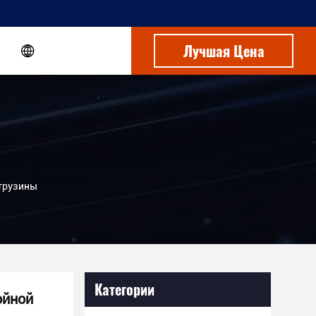
Лучшая Цена
трузины
Категории
ойной