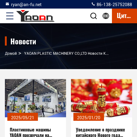
ryan@an-fu.net
86-138-25752088
Цитата
Новости
>
Домой
YAOAN PLASTIC MACHINERY CO.,LTD Новости Компании
2025/05/21
2025/01/20
Пластиковые машины
Уведомление о празднике
YAOAN прозвучали на
китайского Нового года